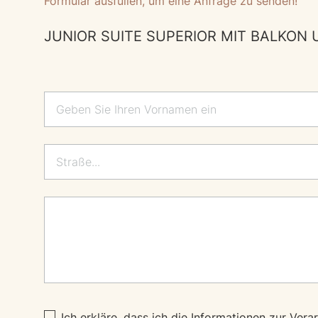
Formular ausfüllen, um eine Anfrage zu senden!
JUNIOR SUITE SUPERIOR MIT BALKON 
Lascia questo campo vuoto
Ich erkläre, dass ich die
Informationen
zur Vera