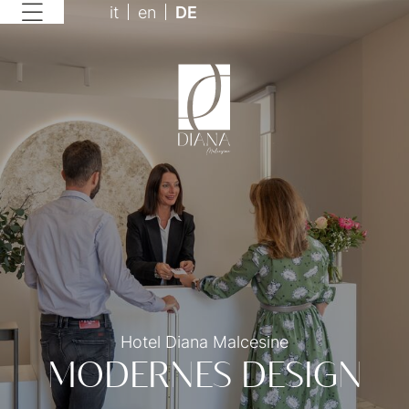
it
en
DE
Hotel Diana Malcesine
MODERNES DESIGN