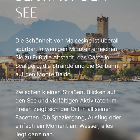
SEE
Die Schönheit von Malcesine ist überall
spürbar. In wenigen Minuten erreichen
Sie zu Fuß die Altstadt, das Castello
Scaligero, die Strände und die Seilbahn
auf den Monte Baldo.
Zwischen kleinen Straßen, Blicken auf
den See und vielfältigen Aktivitäten im
Freien zeigt sich der Ort in all seinen
Facetten. Ob Spaziergang, Ausflug oder
einfach ein Moment am Wasser, alles
liegt ganz nah.