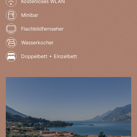
Kostenloses WLAN
Minibar
Flachbildfernseher
Wasserkocher
Doppelbett + Einzelbett