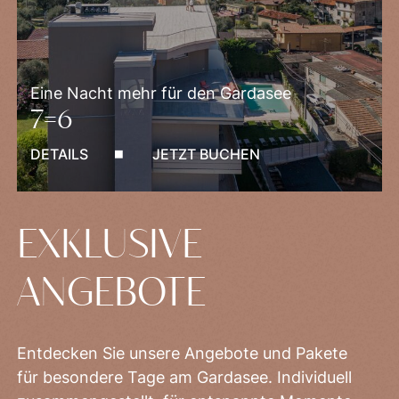
Eine Nacht mehr für den Gardasee
7=6
DETAILS
JETZT BUCHEN
EXKLUSIVE
ANGEBOTE
Entdecken Sie unsere Angebote und Pakete
für besondere Tage am Gardasee. Individuell