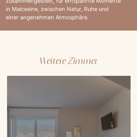
zusammengestellt, für entspannte Momente
in Malcesine, zwischen Natur, Ruhe und
einer angenehmen Atmosphäre.
Weitere Zimmer
Mod