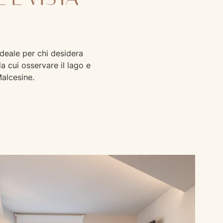
deale per chi desidera
a cui osservare il lago e
Malcesine.
Camera De