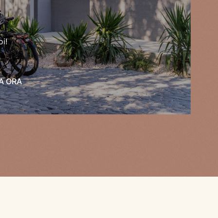
oi!
A ORA