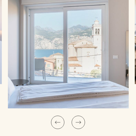
C
Camera Deluxe con balcone e vista lago | Il lago davanti a te