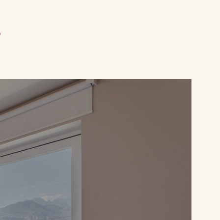
e
Model.Introdu