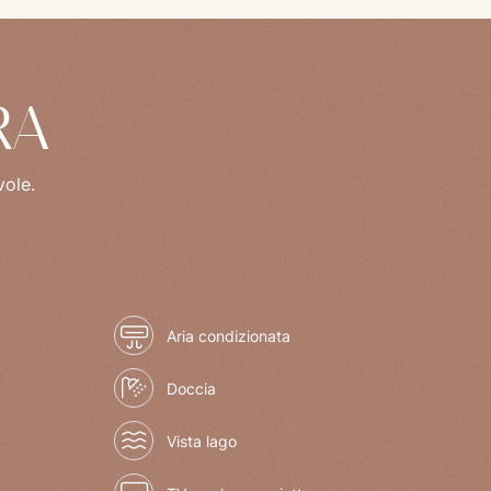
RA
vole.
Aria condizionata
Doccia
Vista lago