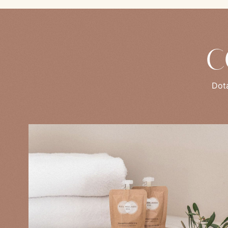
C
Dota