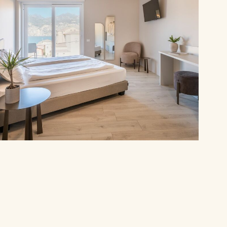
amera Deluxe con balcone e vista lago | Il lago davanti a te