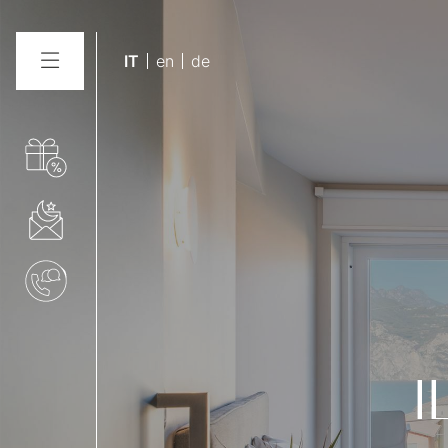
IT
en
de
I