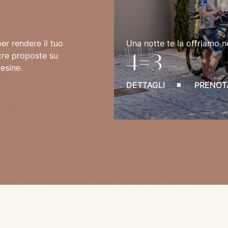
er rendere il tuo
Una notte te la offriamo n
4=3
tre proposte su
cesine.
DETTAGLI
PRENOT