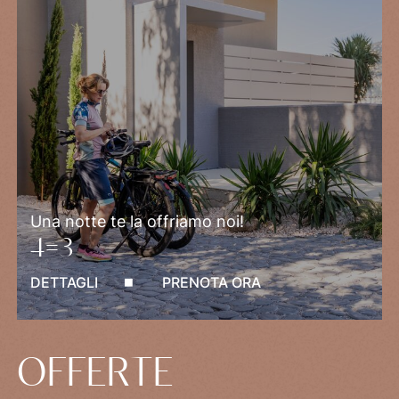
Una notte te la offriamo noi!
4=3
DETTAGLI
PRENOTA ORA
OFFERTE