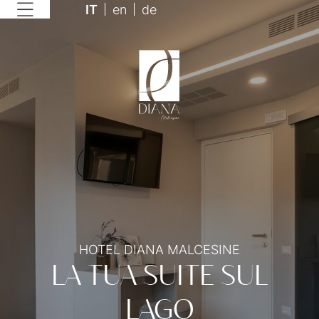
IT
en
de
HOTEL DIANA MALCESINE
LA TUA SUITE SUL
LAGO