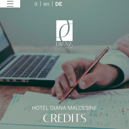
it
en
DE
HOTEL DIANA MALCESINE
CREDITS