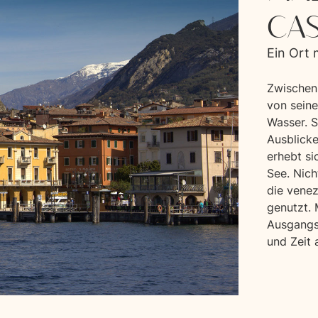
CAS
Ein Ort m
Zwischen
von seine
Wasser. 
Ausblick
erhebt si
See. Nich
die venez
genutzt. 
Ausgangs
und Zeit 