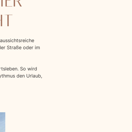
MER
HT
aussichtsreiche
er Straße oder im
tsleben. So wird
hythmus den Urlaub,