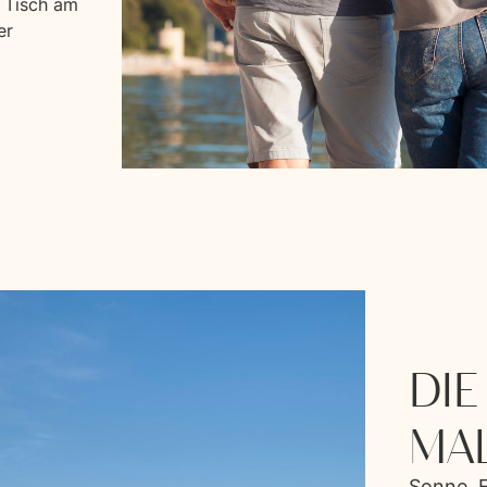
n Tisch am
er
DIE
MAL
Sonne, 