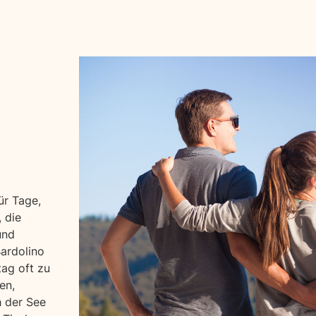
ür Tage,
 die
und
Bardolino
tag oft zu
en,
h der See